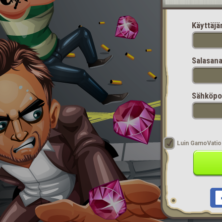
Käyttäjä
Salasana
Sähköpos
Luin GamoVatio