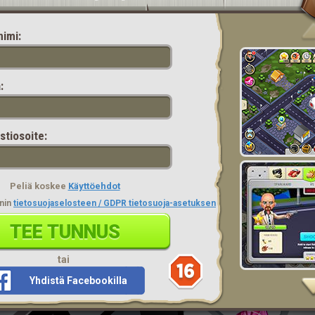
nimi:
:
tiosoite:
Peliä koskee
Käyttöehdot
nin
tietosuojaselosteen / GDPR tietosuoja-asetuksen
TEE TUNNUS
tai
Yhdistä Facebookilla