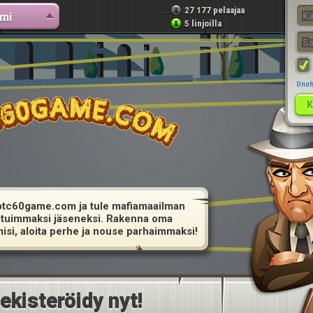
27 177 pelaajaa
mi
5 linjoilla
Unoh
n btc60game.com ja tule mafiamaailman
etuimmaksi jäseneksi. Rakenna oma
isi, aloita perhe ja nouse parhaimmaksi!
ekisteröidy nyt!