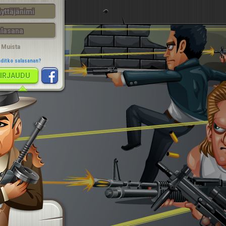
KIRJAUDU
Muista
ditko salasanan?