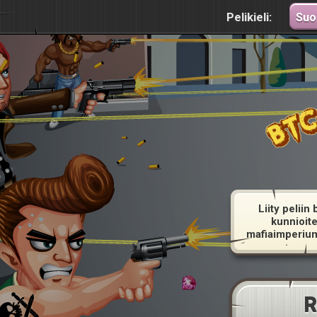
Pelikieli:
Suo
Liity pelii
kunnioit
mafiaimperium
R