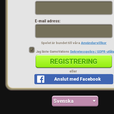
E-mail adress:
Spelet är bundet till våra
Användarvillkor
Jag läste GamoVations
Sekretesspolicy / GDPR-utlåt
REGISTRERING
eller
Anslut med Facebook